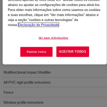
abaixo ou ajustar as configurações de cookies para ativá-los.
Para obter mais informações sobre como usamos os cookies
O que é
PARALOID™ KM-5450 Impact Modifier
?
e suas escolhas, clique em “Ver mais informações” abaixo e
veja a seção “cookies e outras tecnologias” da
Acrylic impact modifier for vinyl (PVC) window profiles
nossa
Declaração de Privacidade
that delivers excellent Izod impact, drop dart impact and
low die swell, in addition to good drop dart impact and
Ver mais informações
gloss control over variable processing temperature
ranges.
ACEITAR TODOS
Rejeitar todos
Usos
Multifunctional Impact Modifier
All PVC rigid profile extrusions
Fence
Window profile extrusions