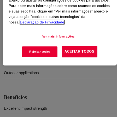
abaixo ou ajustar as configurações de cookies para ativá-los.
Para obter mais informações sobre como usamos os cookies
O que é
PARALOID™ KM-355P Impact Modifier
?
e suas escolhas, clique em “Ver mais informações” abaixo e
veja a seção “cookies e outras tecnologias” da
nossa
Declaração de Privacidade
Designed for use in outdoor applications, providing
excellent impact strength, proven weatherability, high
fusion promotion efficiency, and low post-extrusion
Ver mais informações
shrinkage or reversion.
ACEITAR TODOS
Rejeitar todos
Usos
Outdoor applications
Benefícios
Excellent impact strength