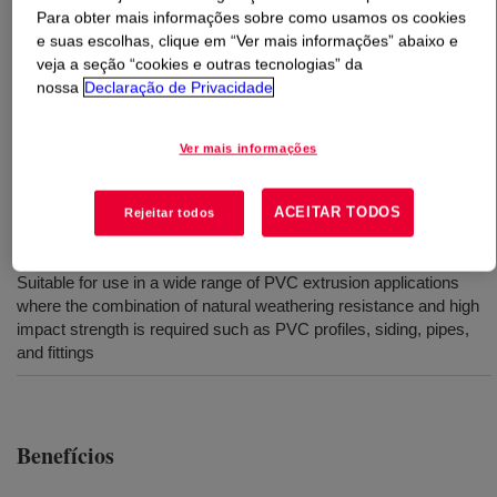
Para obter mais informações sobre como usamos os cookies
e suas escolhas, clique em “Ver mais informações” abaixo e
O que é
PARALOID™ KM-311 Impact Modifier
?
veja a seção “cookies e outras tecnologias” da
nossa
Declaração de Privacidade
Acrylic impact modifier designed for use in outdoor
applications, providing excellent impact strength, proven
Ver mais informações
weatherability, and high fusion promotion efficiency.
ACEITAR TODOS
Rejeitar todos
Usos
Suitable for use in a wide range of PVC extrusion applications
where the combination of natural weathering resistance and high
impact strength is required such as PVC profiles, siding, pipes,
and fittings
Benefícios