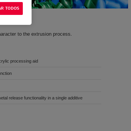
AR TODOS
haracter to the extrusion process.
rylic processing aid
nction
al release functionality in a single additive