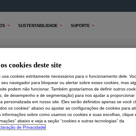
OS
SUSTENTABILIDADE
SUPORTE
Processing Aid
os cookies deste site
e usa cookies estritamente necessários para o funcionamento dele. Vo
r seu navegador para bloquear ou alertar sobre esses cookies, mas a
 TÉCNICO
 site podem não funcionar. Também gostaríamos de definir outros cook
OPÇÕES DE AMOSTRA
OPÇÕES DE COMPRA
is, de desempenho e de segmentação) para nos ajudar a proporciona
ia personalizada em nosso site. Eles serão definidos apenas se você c
odos os cookies” abaixo ou ajustar as configurações de cookies para at
s informações sobre como usamos os cookies e suas escolhas, clique 
rmações” abaixo e veja a seção “cookies e outras tecnologias” da
laração de Privacidade