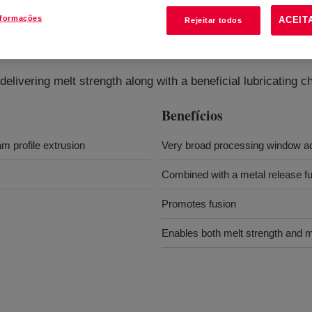
nformações
ACEIT
Rejeitar todos
ing Aid
?
delivering melt strength along with a beneficial lubricating c
Benefícios
am profile extrusion
Very broad processing window ac
Combined with a metal release fu
Promotes fusion
Enables both melt strength and met