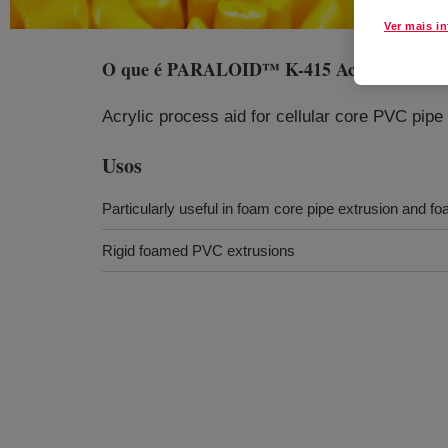
Ver mais i
O que é
PARALOID™ K-415 Acrylic Process
Acrylic process aid for cellular core PVC pipe 
Usos
Particularly useful in foam core pipe extrusion and fo
Rigid foamed PVC extrusions