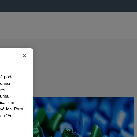
cê pode
lgumas
ies
r uma
licar em
ivá-los. Para
em “Ver