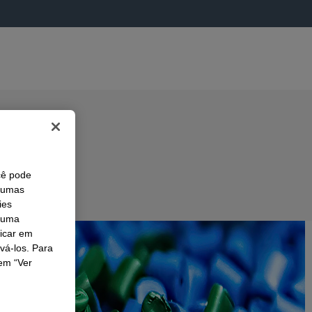
cê pode
lgumas
ies
r uma
licar em
ivá-los. Para
em “Ver