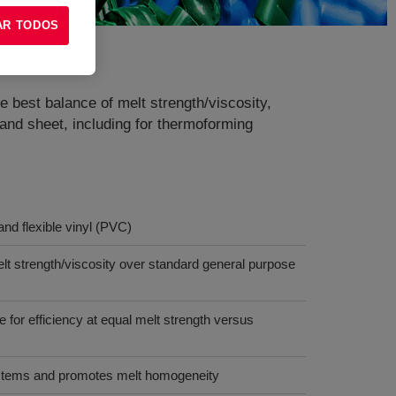
AR TODOS
e best balance of melt strength/viscosity,
 and sheet, including for thermoforming
and flexible vinyl (PVC)
elt strength/viscosity over standard general purpose
e for efficiency at equal melt strength versus
ystems and promotes melt homogeneity