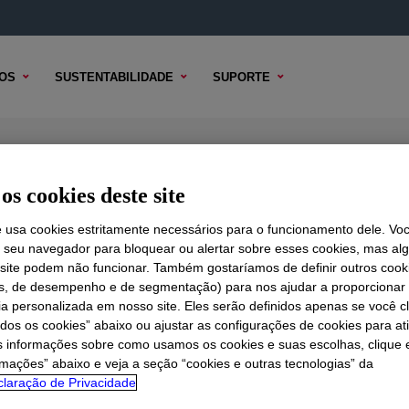
OS
SUSTENTABILIDADE
SUPORTE
Processing Aid
os cookies deste site
e usa cookies estritamente necessários para o funcionamento dele. Vo
r seu navegador para bloquear ou alertar sobre esses cookies, mas a
 TÉCNICO
 site podem não funcionar. Também gostaríamos de definir outros cook
OPÇÕES DE AMOSTRA
OPÇÕES DE COMPRA
is, de desempenho e de segmentação) para nos ajudar a proporciona
ia personalizada em nosso site. Eles serão definidos apenas se você c
odos os cookies” abaixo ou ajustar as configurações de cookies para at
s informações sobre como usamos os cookies e suas escolhas, clique 
rmações” abaixo e veja a seção “cookies e outras tecnologias” da
laração de Privacidade