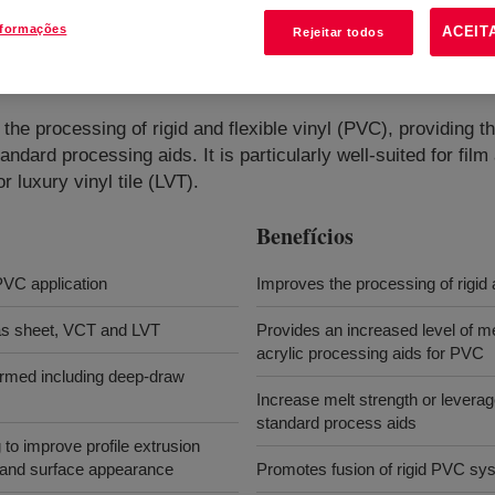
nformações
ACEIT
Rejeitar todos
ing Aid
?
he processing of rigid and flexible vinyl (PVC), providing th
dard processing aids. It is particularly well-suited for film
r luxury vinyl tile (LVT).
Benefícios
PVC application
Improves the processing of rigid 
 as sheet, VCT and LVT
Provides an increased level of m
acrylic processing aids for PVC
formed including deep-draw
Increase melt strength or leverag
standard process aids
 to improve profile extrusion
cy and surface appearance
Promotes fusion of rigid PVC s