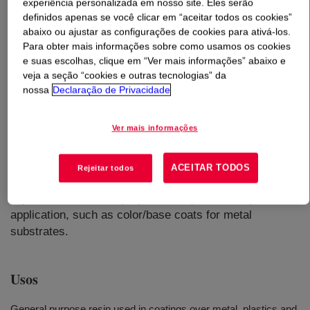
experiência personalizada em nosso site. Eles serão
definidos apenas se você clicar em “aceitar todos os cookies”
O que é
PARALOID™ B-44S 40% Resin
?
abaixo ou ajustar as configurações de cookies para ativá-los.
Para obter mais informações sobre como usamos os cookies
e suas escolhas, clique em “Ver mais informações” abaixo e
A thermoplastic solution resin supplied as a 40% solution
veja a seção “cookies e outras tecnologias” da
in toluene and is also available in a solid grade
nossa
Declaração de Privacidade
(PARALOID™ B-44 Solid Grade Thermoplastic Acrylic
Resin). This product is well suited for general-purpose
Ver mais informações
applications due to its balance of hardness, flexibility,
and adhesion to various substrates – plastics, treated
metals. This product is specified for PVDF coil coatings
ACEITAR TODOS
Rejeitar todos
and can be blended with other PARALOID™ resins to
adjust the balance of properties required for a particular
application, such as color/base coats for metal
substrates.
Usos
General purpose resin used in coatings over metal, plastics and