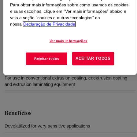
Para obter mais informações sobre como usamos os cookies
e suas escolhas, clique em “Ver mais informações” abaixo e
O que é
NUCREL™ 3990L Acid Copolymer
?
veja a seção “cookies e outras tecnologias” da
nossa
Declaração de Privacidade
A copolymer of ethylene and acrylic acid. It is available
for use in conventional extrusion coating, coextrusion
Ver mais informações
coating and extrusion laminating equipment.
ACEITAR TODOS
Rejeitar todos
Usos
For use in conventional extrusion coating, coextrusion coating
and extrusion laminating equipment
Benefícios
Devolatilized for very sensitive applications