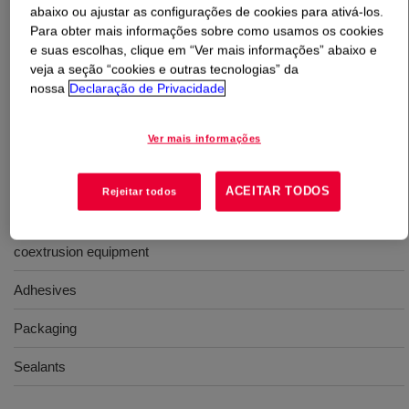
abaixo ou ajustar as configurações de cookies para ativá-los.
Para obter mais informações sobre como usamos os cookies
O que é
NUCREL™ 0903HC Acid Copolymer
?
e suas escolhas, clique em “Ver mais informações” abaixo e
veja a seção “cookies e outras tecnologias” da
An ethylene-methacrylic acid copolymer resin. The resin
nossa
Declaração de Privacidade
is available for use in conventional blown and cast film
extrusion and coextrusion equipment.
Ver mais informações
Usos
ACEITAR TODOS
Rejeitar todos
For use in conventional blown and cast film extrusion and
coextrusion equipment
Adhesives
Packaging
Sealants