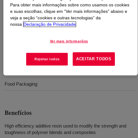
Para obter mais informações sobre como usamos os cookies
e suas escolhas, clique em “Ver mais informações” abaixo e
O que é
NUCREL™ 0407HS Acid Copolymer
?
veja a seção “cookies e outras tecnologias” da
nossa
Declaração de Privacidade
A copolymer of ethylene and methacrylic acid made with
nominally 4 wt% methacrylic acid.
Ver mais informações
Usos
ACEITAR TODOS
Rejeitar todos
Plastic Compounding
Food Packaging
Benefícios
High efficiency additive resin used to modify the strength and
toughness of polymer blends and composites