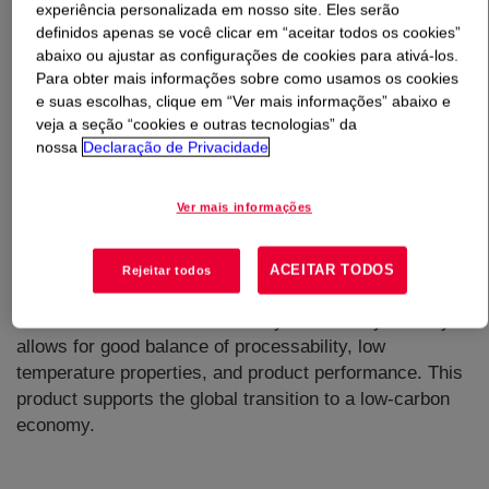
experiência personalizada em nosso site. Eles serão
definidos apenas se você clicar em “aceitar todos os cookies”
O que é
NORDEL™ IP 4640 Hydrocarbon Rubber
?
abaixo ou ajustar as configurações de cookies para ativá-los.
Para obter mais informações sobre como usamos os cookies
e suas escolhas, clique em “Ver mais informações” abaixo e
veja a seção “cookies e outras tecnologias” da
nossa
Declaração de Privacidade
Ver mais informações
A semi-amorphous ethylene-propylene-diene terpolymer
(EPDM) grade designed for molded and extruded
applications. It is ideally suited for general-purpose
ACEITAR TODOS
Rejeitar todos
gaskets and moldings, extruded profiles, and hoses. The
combination of medium viscosity and low crystallinity
allows for good balance of processability, low
temperature properties, and product performance. This
product supports the global transition to a low-carbon
economy.