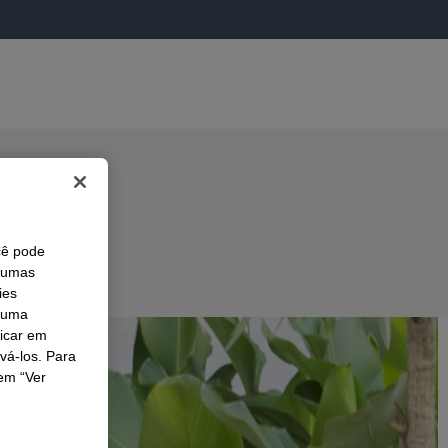
cê pode
lgumas
ies
r uma
licar em
ivá-los. Para
em “Ver