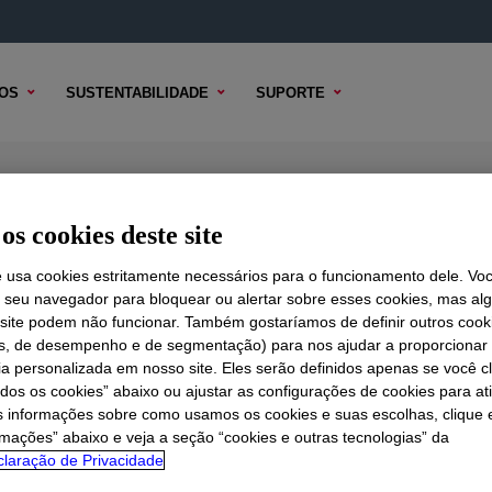
OS
SUSTENTABILIDADE
SUPORTE
 EPDM
os cookies deste site
e usa cookies estritamente necessários para o funcionamento dele. Vo
r seu navegador para bloquear ou alertar sobre esses cookies, mas a
 TÉCNICO
 site podem não funcionar. Também gostaríamos de definir outros cook
OPÇÕES DE AMOSTRA
OPÇÕES DE COMPRA
is, de desempenho e de segmentação) para nos ajudar a proporciona
ia personalizada em nosso site. Eles serão definidos apenas se você c
odos os cookies” abaixo ou ajustar as configurações de cookies para at
s informações sobre como usamos os cookies e suas escolhas, clique 
rmações” abaixo e veja a seção “cookies e outras tecnologias” da
laração de Privacidade