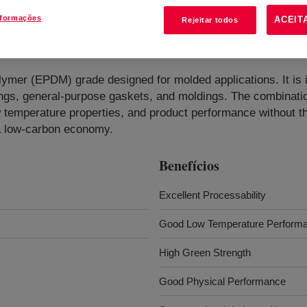
nformações
ACEIT
Rejeitar todos
mer (EPDM) grade designed for molded applications. It is ide
ngs, general-purpose gaskets, and moldings. The combinatio
ow temperature properties, and product performance without the
 a low-carbon economy.
Benefícios
Excellent Processability
Good Low Temperature Perform
High Green Strength
Good Physical Performance