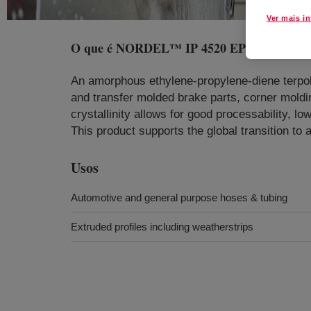
Ver mais i
O que é
NORDEL™ IP 4520 EPDM
?
An amorphous ethylene-propylene-diene terpoly
and transfer molded brake parts, corner moldi
crystallinity allows for good processability, l
This product supports the global transition to
Usos
Automotive and general purpose hoses & tubing
Extruded profiles including weatherstrips