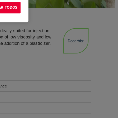
AR TODOS
ally suited for injection
n of low viscosity and low
 addition of a plasticizer.
ance