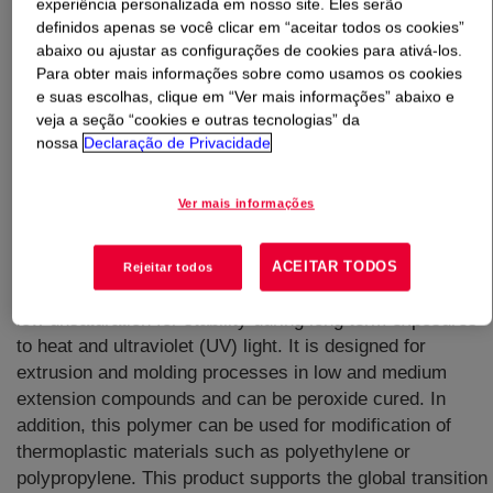
experiência personalizada em nosso site. Eles serão
definidos apenas se você clicar em “aceitar todos os cookies”
O que é
NORDEL™ IP 3720P Borracha de
abaixo ou ajustar as configurações de cookies para ativá-los.
hidrocarboneto
?
Para obter mais informações sobre como usamos os cookies
e suas escolhas, clique em “Ver mais informações” abaixo e
veja a seção “cookies e outras tecnologias” da
nossa
Declaração de Privacidade
Ver mais informações
A semi-crystalline, very low diene-containing ethylene-
propylene-diene terpolymer (EPDM) and has a low
ACEITAR TODOS
Rejeitar todos
viscosity for excellent processing characteristics and
low unsaturation for stability during long term exposures
to heat and ultraviolet (UV) light. It is designed for
extrusion and molding processes in low and medium
extension compounds and can be peroxide cured. In
addition, this polymer can be used for modification of
thermoplastic materials such as polyethylene or
polypropylene. This product supports the global transition