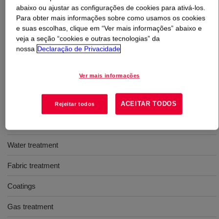
abaixo ou ajustar as configurações de cookies para ativá-los.
Para obter mais informações sobre como usamos os cookies
O que é
N-Methylethanolamine (NMEA)
?
e suas escolhas, clique em “Ver mais informações” abaixo e
veja a seção “cookies e outras tecnologias” da
A colorless to light yellow liquid secondary amine
nossa
Declaração de Privacidade
compound with an ammonia-like odor. It is completely
soluble in water.
Ver mais informações
Usos
ACEITAR TODOS
Rejeitar todos
Pharmaceuticals
Water treatment
Fabric treatment
Coatings
Gas treatment