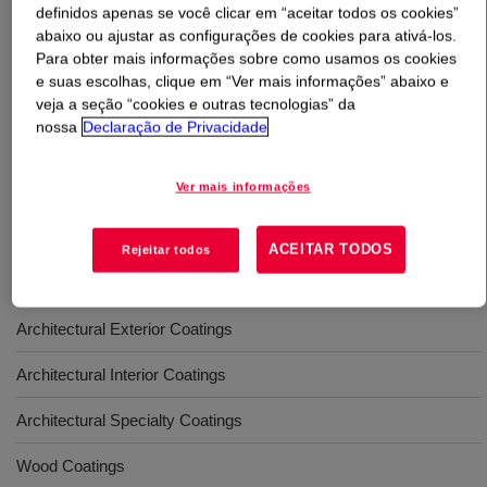
definidos apenas se você clicar em “aceitar todos os cookies”
abaixo ou ajustar as configurações de cookies para ativá-los.
O que é
MULTILOBE™ ML-520 Acrylic Binder
?
Para obter mais informações sobre como usamos os cookies
e suas escolhas, clique em “Ver mais informações” abaixo e
Through its designed morphology providdes an optimal
veja a seção “cookies e outras tecnologias” da
nossa
Declaração de Privacidade
combination of all-acrylic durability, film build, chalk
adhesion and minimized thickener/surfactant levels in
the paint formulation. It offers excellent value for exterior
Ver mais informações
wood and dacade architectural paints.
ACEITAR TODOS
Rejeitar todos
Usos
Architectural Exterior Coatings
Architectural Interior Coatings
Architectural Specialty Coatings
Wood Coatings