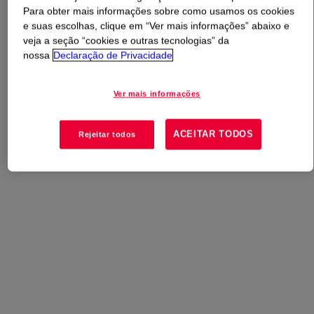
Para obter mais informações sobre como usamos os cookies
e suas escolhas, clique em “Ver mais informações” abaixo e
O que é
MOR-FREE™ C-104 Solventless Coreactant
?
veja a seção “cookies e outras tecnologias” da
nossa
Declaração de Privacidade
Solvent-free coreactant used in combination with
adhesive systems in flexible packaging applications.
Ver mais informações
ACEITAR TODOS
Rejeitar todos