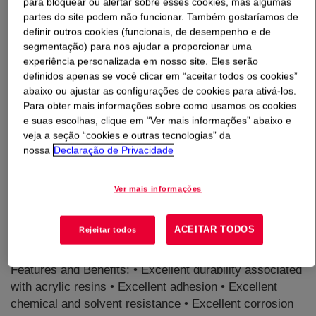
para bloquear ou alertar sobre esses cookies, mas algumas
partes do site podem não funcionar. Também gostaríamos de
O que é
MAINCOTE™ HG-86ER Emulsion
?
definir outros cookies (funcionais, de desempenho e de
segmentação) para nos ajudar a proporcionar uma
experiência personalizada em nosso site. Eles serão
Waterborne acrylic polymer for high performance, high-
definidos apenas se você clicar em “aceitar todos os cookies”
gloss and direct-to-metal (DTM) coatings. It offers
abaixo ou ajustar as configurações de cookies para ativá-los.
formulators with a package of performance benefits that
Para obter mais informações sobre como usamos os cookies
facilitates the formulation of coatings for industrial
e suas escolhas, clique em “Ver mais informações” abaixo e
maintenance and transportation applications. Facilitates
veja a seção “cookies e outras tecnologias” da
nossa
Declaração de Privacidade
the formulation of primers, mid-coats, topcoats and
direct-to-metal coatings. Paints formulation with
MAINCOTE HG-86 Acrylic Resin offer an excellent
Ver mais informações
combination of adhesion, chemical and solvent
resistance, gloss, gloss retention, and corrosion
ACEITAR TODOS
Rejeitar todos
resistance. The performance benefits are significantly
higher than those of conventional acrylic DTM resins.
Features and Benefits: • Excellent durability associated
with acrylic resins • Excellent adhesion • Excellent
chemical and solvent resistance • Excellent corrosion