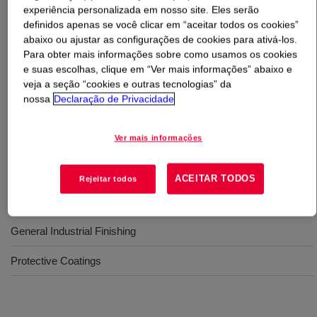
experiência personalizada em nosso site. Eles serão
definidos apenas se você clicar em “aceitar todos os cookies”
O que é
MAINCOTE™ 1100 Emulsion
?
abaixo ou ajustar as configurações de cookies para ativá-los.
Para obter mais informações sobre como usamos os cookies
Versatile binder for use in Industrial Maintenance and
e suas escolhas, clique em “Ver mais informações” abaixo e
DIY primers and topcoats. This product based on
veja a seção “cookies e outras tecnologias” da
nossa
Declaração de Privacidade
AVANSE™ Technology and self-crosslinking possibilities
facilitates for an excellent balance of properties like
enhanced pigment wetting resulting in good performance
Ver mais informações
in corrosion control
ACEITAR TODOS
Rejeitar todos
Usos
General Industrial Finishing
Protective Coatings