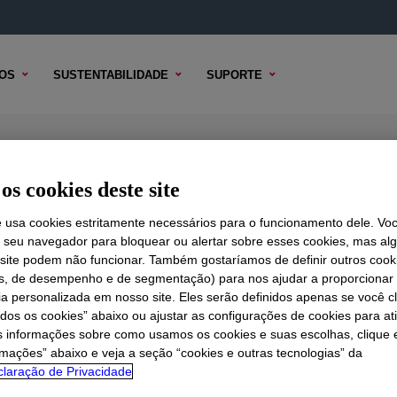
OS
SUSTENTABILIDADE
SUPORTE
9%
os cookies deste site
e usa cookies estritamente necessários para o funcionamento dele. Vo
r seu navegador para bloquear ou alertar sobre esses cookies, mas a
 TÉCNICO
 site podem não funcionar. Também gostaríamos de definir outros cook
OPÇÕES DE AMOSTRA
OPÇÕES DE COMPRA
is, de desempenho e de segmentação) para nos ajudar a proporciona
ia personalizada em nosso site. Eles serão definidos apenas se você c
odos os cookies” abaixo ou ajustar as configurações de cookies para at
s informações sobre como usamos os cookies e suas escolhas, clique 
rmações” abaixo e veja a seção “cookies e outras tecnologias” da
laração de Privacidade