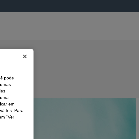
cê pode
lgumas
ies
r uma
licar em
ivá-los. Para
em “Ver