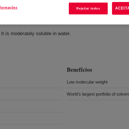
nformações
ACEIT
Rejeitar todos
 It is moderately soluble in water.
Benefícios
Low molecular weight
World's largest portfolio of solven