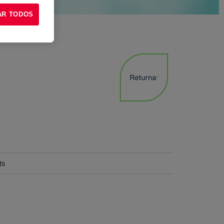
AR TODOS
ts