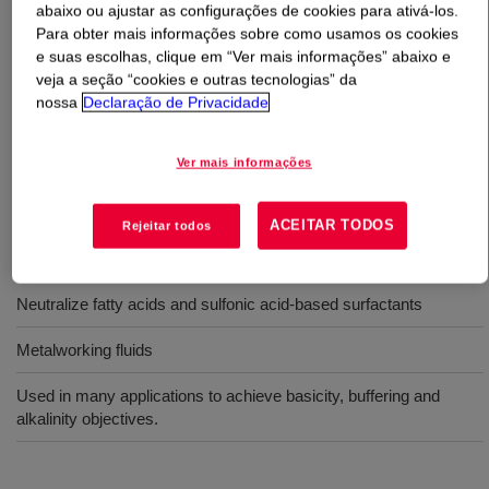
abaixo ou ajustar as configurações de cookies para ativá-los.
Para obter mais informações sobre como usamos os cookies
O que é
Isopropanolamine, Mixture
?
e suas escolhas, clique em “Ver mais informações” abaixo e
veja a seção “cookies e outras tecnologias” da
This trio of 12% MIPA, 44% DIPA and 44% TIPA is used
nossa
Declaração de Privacidade
in manufacturing flexible foams. It is also used in an
array of specialty applications, including hand cleaner
Ver mais informações
formulations.
ACEITAR TODOS
Rejeitar todos
Usos
Neutralize fatty acids and sulfonic acid-based surfactants
Metalworking fluids
Used in many applications to achieve basicity, buffering and
alkalinity objectives.