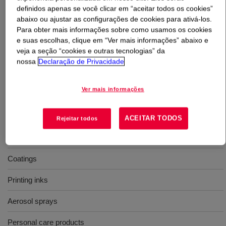
definidos apenas se você clicar em “aceitar todos os cookies”
abaixo ou ajustar as configurações de cookies para ativá-los.
O que é
Isobutyl Acetate, Urethane Grade
?
Para obter mais informações sobre como usamos os cookies
e suas escolhas, clique em “Ver mais informações” abaixo e
A colorless solvent with medium volatility and a
veja a seção “cookies e outras tecnologias” da
characteristic fruity ester odor.
nossa
Declaração de Privacidade
Ver mais informações
Usos
Lacquer thinners
ACEITAR TODOS
Rejeitar todos
Wood lacquers
Coatings
Printing inks
Aerosol sprays
Personal care products