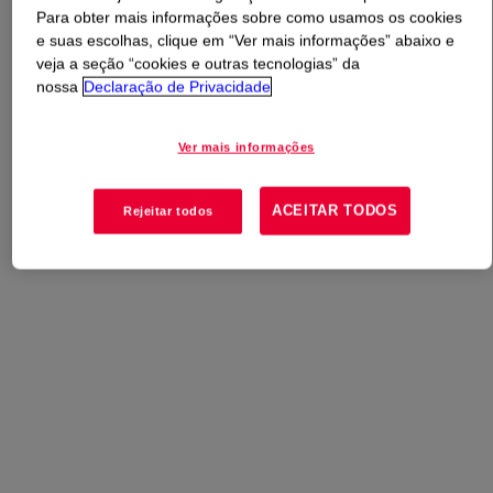
Para obter mais informações sobre como usamos os cookies
e suas escolhas, clique em “Ver mais informações” abaixo e
O que é
IP 9001 Aromatic Polyol
?
veja a seção “cookies e outras tecnologias” da
nossa
Declaração de Privacidade
No momento, não há uma visão geral disponível para
este produto. Consulte nosso conteúdo técnico, opções
Ver mais informações
de amostra/compra ou entre em contato com a Dow para
obter mais informações.
ACEITAR TODOS
Rejeitar todos