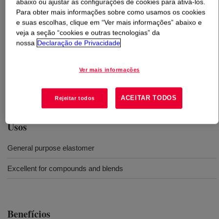
abaixo ou ajustar as configurações de cookies para ativá-los.
Para obter mais informações sobre como usamos os cookies
O que é
INFUSE™ 9000 Olefin Block Copolymer
?
e suas escolhas, clique em “Ver mais informações” abaixo e
veja a seção “cookies e outras tecnologias” da
nossa
Declaração de Privacidade
A high performance olefin block copolymer that can be
widely used in thermoplastic elastomer applications
where higher service temperature requirements are
Ver mais informações
needed. This also provides high filler loading capability
along with low compression set and good processability.
ACEITAR TODOS
Rejeitar todos
Usos
General purpose elastomer
Excellent for compounds and blends
Benefícios