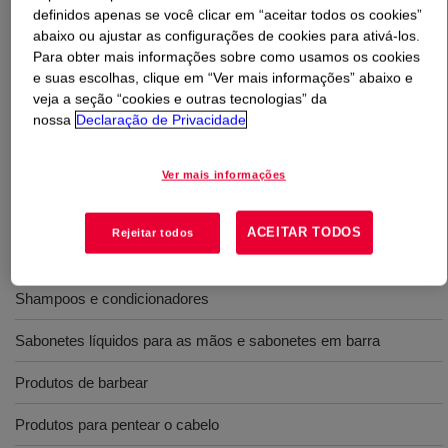
definidos apenas se você clicar em “aceitar todos os cookies”
abaixo ou ajustar as configurações de cookies para ativá-los.
O que é
FOAMYSENSE™ N60K Polymer
?
Para obter mais informações sobre como usamos os cookies
e suas escolhas, clique em “Ver mais informações” abaixo e
PEG-45M solúvel em água com um peso molecular
veja a seção “cookies e outras tecnologias” da
relativamente alto. Em um creme, loção, gel ou bastão, o
nossa
Declaração de Privacidade
produto irá percorrer um longo caminho para fazer seus
produtos deslizarem suavemente. INCI Name: PEG-45M
Ver mais informações
ACEITAR TODOS
Rejeitar todos
Usos
Shampoos e condicionadores
Sabonetes líquidos para as mãos e sabonetes em barra
Produtos de barbear
Produtos para pentear o cabelo