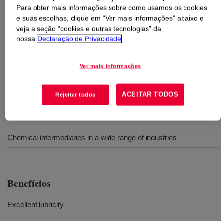
Para obter mais informações sobre como usamos os cookies
e suas escolhas, clique em “Ver mais informações” abaixo e
O que é
FLUENT-MAT™ 614 Polyglycol
?
veja a seção “cookies e outras tecnologias” da
nossa
Declaração de Privacidade
A mix of ethylene oxide and propylene oxide in the same
polymer to achieve combinations of performance
Ver mais informações
properties, acting as a chemical intermediary in a wide
range of industries.
ACEITAR TODOS
Rejeitar todos
Usos
Chemical intermediaries in a wide range of industries
Benefícios
Excellent lubricity