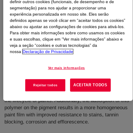
definir outros cookies (funcionais, de desempenho e de
segmentação) para nos ajudar a proporcionar uma
O que é
EVOQUE™ 2360 DS Polymer
?
experiência personalizada em nosso site. Eles serão
definidos apenas se você clicar em “aceitar todos os cookies”
abaixo ou ajustar as configurações de cookies para ativá-los.
Para obter mais informações sobre como usamos os cookies
e suas escolhas, clique em “Ver mais informações” abaixo e
veja a seção “cookies e outras tecnologias” da
nossa
Declaração de Privacidade
Self film forming styrene acrylic pre-composite polymer
that can be used in a variety of coatings. Paints
Ver mais informações
containing this product can be formulated with less TiO2
and maintain very good hiding. This leads to cost
ACEITAR TODOS
Rejeitar todos
savings and possibly, an improved sustainability profile
via lower resource use and lower carbon emissions in
the lifecycle of paints. Additionally, the adsorption of this
polymer on the pigment results in a more homogeneous
paint film with improved resistance to stains, tannin
blocking, corrosion and efflorescence.