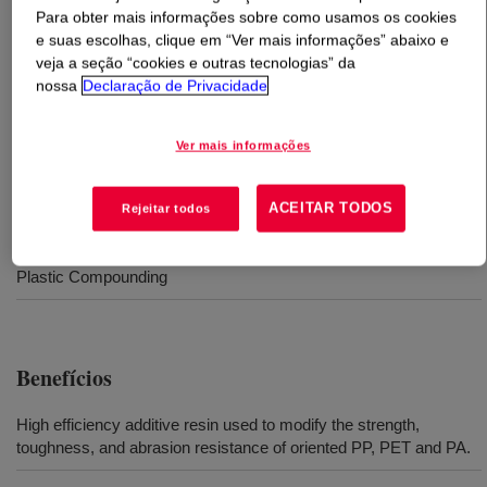
Para obter mais informações sobre como usamos os cookies
e suas escolhas, clique em “Ver mais informações” abaixo e
O que é
ENTIRA™ SG1002 Polymer Modifier
?
veja a seção “cookies e outras tecnologias” da
nossa
Declaração de Privacidade
A copolymer of ethylene and methyl acrylate. Available in
pellet form for use in conventional extrusion equipment
Ver mais informações
designed to process polyethylene type resins.
ACEITAR TODOS
Rejeitar todos
Usos
Plastic Compounding
Benefícios
High efficiency additive resin used to modify the strength,
toughness, and abrasion resistance of oriented PP, PET and PA.