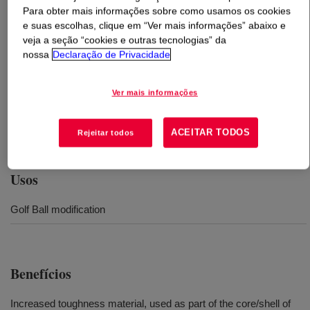
Para obter mais informações sobre como usamos os cookies
e suas escolhas, clique em “Ver mais informações” abaixo e
O que é
ENTIRA™ HF8218 Polymer Modifier
?
veja a seção “cookies e outras tecnologias” da
nossa
Declaração de Privacidade
An ionomer of ethylene acid copolymer. This polymeric
material can be processed in conventional extrusion and
Ver mais informações
injection equipment designed to process polyethylene
and ethylene copolymer type resins, to create various
shapes and sheeting.
ACEITAR TODOS
Rejeitar todos
Usos
Golf Ball modification
Benefícios
Increased toughness material, used as part of the core/shell of