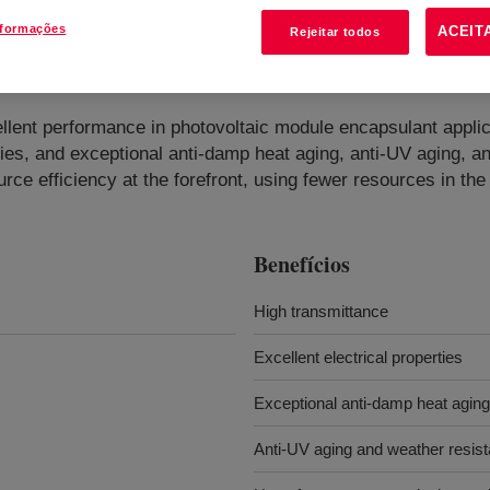
nformações
ACEIT
Rejeitar todos
stomer
?
llent performance in photovoltaic module encapsulant applic
rties, and exceptional anti-damp heat aging, anti-UV aging, 
urce efficiency at the forefront, using fewer resources in th
Benefícios
High transmittance
Excellent electrical properties
Exceptional anti-damp heat aging
Anti-UV aging and weather resis