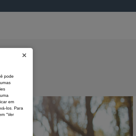
cê pode
lgumas
ies
r uma
licar em
ivá-los. Para
em “Ver