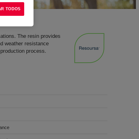
AR TODOS
ations. The resin provides
and weather resistance
e production process.
tance