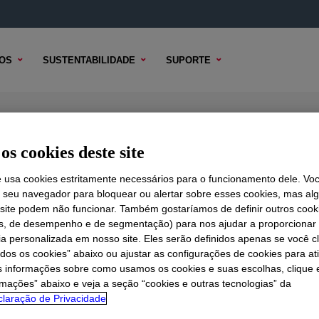
OS
SUSTENTABILIDADE
SUPORTE
lyolefin Elastomer
os cookies deste site
e usa cookies estritamente necessários para o funcionamento dele. Vo
r seu navegador para bloquear ou alertar sobre esses cookies, mas a
 TÉCNICO
 site podem não funcionar. Também gostaríamos de definir outros cook
OPÇÕES DE AMOSTRA
OPÇÕES DE COMPRA
is, de desempenho e de segmentação) para nos ajudar a proporciona
ia personalizada em nosso site. Eles serão definidos apenas se você c
odos os cookies” abaixo ou ajustar as configurações de cookies para at
s informações sobre como usamos os cookies e suas escolhas, clique 
rmações” abaixo e veja a seção “cookies e outras tecnologias” da
laração de Privacidade