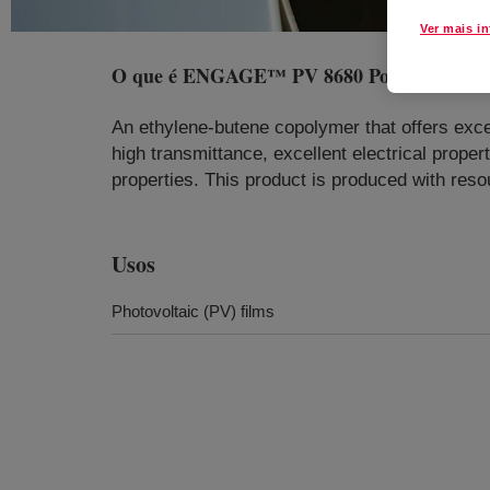
Ver mais i
O que é
ENGAGE™ PV 8680 Polyolefin Ela
An ethylene-butene copolymer that offers exce
high transmittance, excellent electrical prope
properties. This product is produced with reso
Usos
Photovoltaic (PV) films