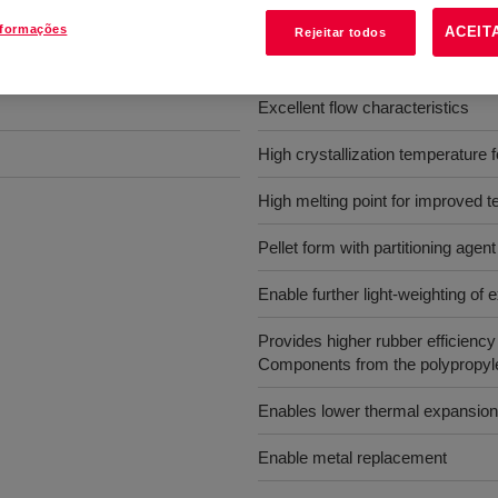
nformações
ACEIT
Rejeitar todos
Benefícios
Excellent flow characteristics
High crystallization temperature f
High melting point for improved 
Pellet form with partitioning agent
Enable further light-weighting of e
Provides higher rubber efficiency
Components from the polypropyl
Enables lower thermal expansi
Enable metal replacement