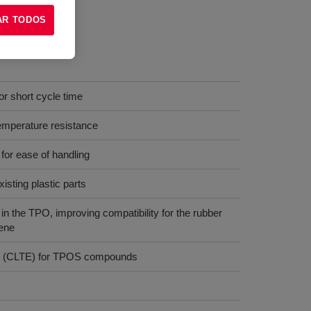
AR TODOS
or short cycle time
temperature resistance
 for ease of handling
xisting plastic parts
 in the TPO, improving compatibility for the rubber
ene
on (CLTE) for TPOS compounds