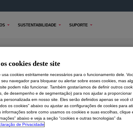
OS
SUSTENTABILIDADE
SUPORTE
os cookies deste site
e usa cookies estritamente necessários para o funcionamento dele. Vo
r seu navegador para bloquear ou alertar sobre esses cookies, mas a
 TÉCNICO
 site podem não funcionar. Também gostaríamos de definir outros cook
OPÇÕES DE AMOSTRA
OPÇÕES DE COMPRA
is, de desempenho e de segmentação) para nos ajudar a proporciona
ia personalizada em nosso site. Eles serão definidos apenas se você c
odos os cookies” abaixo ou ajustar as configurações de cookies para at
s informações sobre como usamos os cookies e suas escolhas, clique 
rmações” abaixo e veja a seção “cookies e outras tecnologias” da
O (thermoplastic polyolefin) compounds, offering high flow
laração de Privacidade
 very good processing behavior with an excellent stiffness/t