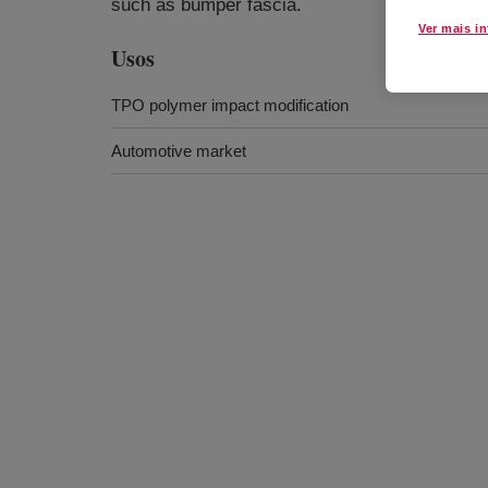
such as bumper fascia.
Ver mais i
Usos
TPO polymer impact modification
Automotive market