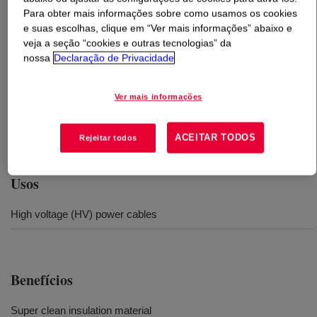
Para obter mais informações sobre como usamos os cookies
e suas escolhas, clique em “Ver mais informações” abaixo e
O que é
DOW ENDURANCE™ HFDB-4201 VC
?
veja a seção “cookies e outras tecnologias” da
nossa
Declaração de Privacidade
A cross-linkable LDPE insulation compound of high
degree of cleanliness and purity (designated as VC, very
Ver mais informações
clean). It has an extremely low level of additive bloom-
out for long storage life, and is suitable for cables with
rated voltages below 150kV.
ACEITAR TODOS
Rejeitar todos
Usos
High voltage (HV) power cables
Benefícios
Super clean insulation material