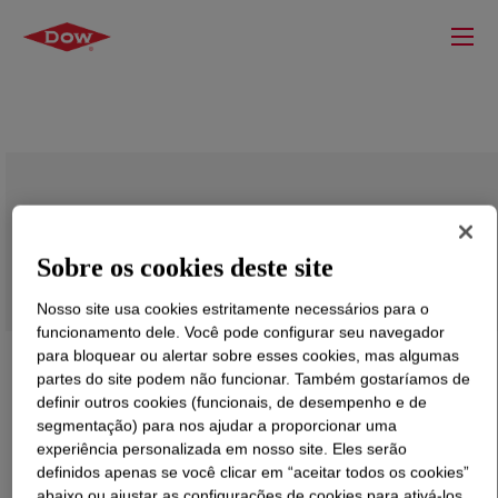
ENDURANCE™ HFDA-9217 BK
Compound for Cable Systems
Sobre os cookies deste site
Nosso site usa cookies estritamente necessários para o
funcionamento dele. Você pode configurar seu navegador
para bloquear ou alertar sobre esses cookies, mas algumas
partes do site podem não funcionar. Também gostaríamos de
definir outros cookies (funcionais, de desempenho e de
segmentação) para nos ajudar a proporcionar uma
experiência personalizada em nosso site. Eles serão
definidos apenas se você clicar em “aceitar todos os cookies”
abaixo ou ajustar as configurações de cookies para ativá-los.