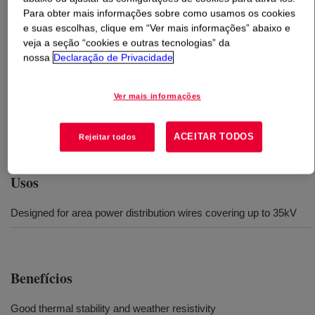
Para obter mais informações sobre como usamos os cookies
e suas escolhas, clique em “Ver mais informações” abaixo e
O que é
ENDURANCE™ HFDA-9217 BK Compound
veja a seção “cookies e outras tecnologias” da
for Cable Systems
?
nossa
Declaração de Privacidade
Black, low-density polyethylene compound that provides
Ver mais informações
high curing speed, good thermal stability and good
weather resistance designed for area power distribution
wires covering up to 35 kV​.
ACEITAR TODOS
Rejeitar todos
Usos
Designed for area power distribution wires covering up to 35kV
Benefícios
Good thermal stability and weather resistivity