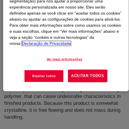
segmentação) para nos ajudar a proporcionar uma
experiência personalizada em nosso site. Eles serão
O que é
ELVAX™ 40L-03 Ethylene Vinyl Acetate
definidos apenas se você clicar em “aceitar todos os cookies”
Copolymer
?
abaixo ou ajustar as configurações de cookies para ativá-los.
Para obter mais informações sobre como usamos os cookies
e suas escolhas, clique em “Ver mais informações” abaixo e
An ethylene-vinyl acetate copolymer resin for use in
veja a seção “cookies e outras tecnologias” da
industrial applications. The melt index is consistent
nossa
Declaração de Privacidade
because resin molecular weight distribution is controlled
to within a relatively narrow range. The molecular weight
Ver mais informações
is high for this family of copolymers, so finished products
will be relatively resistant to mechanical damage and
elevated temperatures. Compared with other
ACEITAR TODOS
Rejeitar todos
ethylene/vinyl acetate copolymers, This product contains
extremely low amounts of gel, or high-molecular-weight
polymer, that can cause undesirable characteristics in
finished products. Because this product is somewhat
crystalline, it is free flowing and does not mass during
handling.