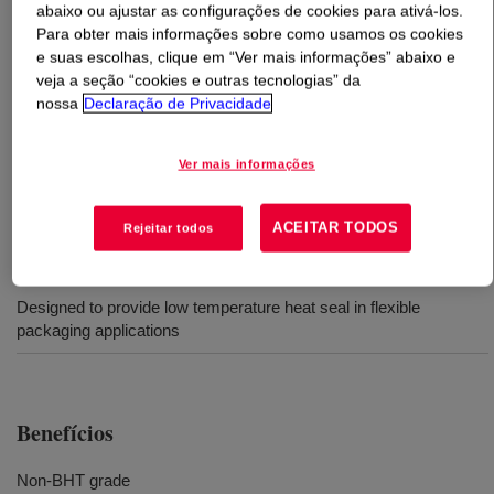
abaixo ou ajustar as configurações de cookies para ativá-los.
Para obter mais informações sobre como usamos os cookies
O que é
ELVAX™ 3182-2 Ethylene Vinyl Acetate
e suas escolhas, clique em “Ver mais informações” abaixo e
Copolymer
?
veja a seção “cookies e outras tecnologias” da
nossa
Declaração de Privacidade
An extrudable ethylene-vinyl acetate copolymer resin
available in pellet form for use in conventional extrusion
Ver mais informações
equipment designed to process polyethylene resins.
ACEITAR TODOS
Rejeitar todos
Usos
Designed to provide low temperature heat seal in flexible
packaging applications
Benefícios
Non-BHT grade