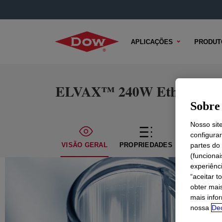
APLICAÇÕES
PRODUT
ELVAX™ 240W Ethylene Vin
Sobre 
Nosso sit
configura
VISÃO GERAL
PROPRIEDADES
CONTEÚDO
partes do
(funciona
experiênc
“aceitar t
obter mai
mais info
nossa
Dec