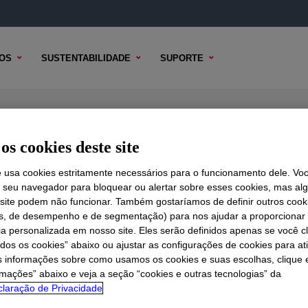
OS
SUSTENTABILIDADE
SUPORTE
yl Acetate Copolymer
os cookies deste site
e usa cookies estritamente necessários para o funcionamento dele. Vo
r seu navegador para bloquear ou alertar sobre esses cookies, mas a
 TÉCNICO
 site podem não funcionar. Também gostaríamos de definir outros cook
OPÇÕES DE AMOSTRA
OPÇÕES DE COMPRA
is, de desempenho e de segmentação) para nos ajudar a proporciona
ia personalizada em nosso site. Eles serão definidos apenas se você c
odos os cookies” abaixo ou ajustar as configurações de cookies para at
s informações sobre como usamos os cookies e suas escolhas, clique 
rmações” abaixo e veja a seção “cookies e outras tecnologias” da
laração de Privacidade