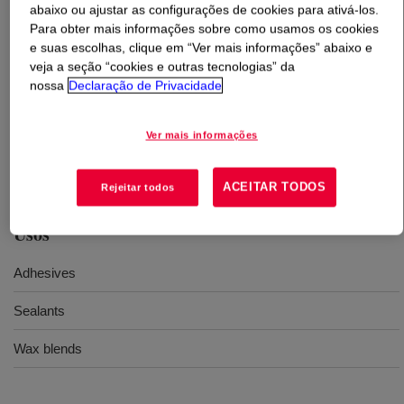
abaixo ou ajustar as configurações de cookies para ativá-los.
Para obter mais informações sobre como usamos os cookies
O que é
ELVAX™ 150W Ethylene Vinyl Acetate
e suas escolhas, clique em “Ver mais informações” abaixo e
Copolymer
?
veja a seção “cookies e outras tecnologias” da
nossa
Declaração de Privacidade
An ethylene-vinyl acetate copolymer resin for use in
industrial applications. This resin is supplied in pellet
Ver mais informações
form and contains a "W" amide additive to improve pellet
handling.
ACEITAR TODOS
Rejeitar todos
Usos
Adhesives
Sealants
Wax blends