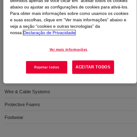
definidos apenas se você clicar em “aceitar todos os cookies”
abaixo ou ajustar as configurações de cookies para ativá-los.
Para obter mais informações sobre como usamos os cookies
O que é
ELVALOY™ AC 2615 Acrylate Copolymer
?
e suas escolhas, clique em “Ver mais informações” abaixo e
veja a seção “cookies e outras tecnologias” da
A copolymer of ethylene and ethyl acrylate. Available in
nossa
Declaração de Privacidade
pellet form for use in conventional extrusion equipment
designed to process polyethylene type resins.
Ver mais informações
Usos
ACEITAR TODOS
Rejeitar todos
Plastic Compounding
Wire & Cable Systems
Protective Foams
Footwear