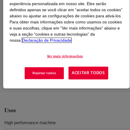
experiência personalizada em nosso site. Eles serão
definidos apenas se você clicar em “aceitar todos os cookies”
O que é
ELITE™ 5220B Enhanced Polyethylene
abaixo ou ajustar as configurações de cookies para ativá-los.
Resin
?
Para obter mais informações sobre como usamos os cookies
e suas escolhas, clique em “Ver mais informações” abaixo e
veja a seção “cookies e outras tecnologias” da
nossa
Declaração de Privacidade
Ver mais informações
Copolímero de metaloceno linear de baixa densidade
produzido pela Tecnologia INSITE™, desenvolvido para
ACEITAR TODOS
Rejeitar todos
processamento em extrusão plana em equipamento de
monocamada e/ou coextrusão.
Usos
High performance machine