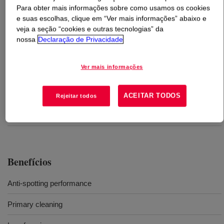
Para obter mais informações sobre como usamos os cookies
e suas escolhas, clique em “Ver mais informações” abaixo e
O que é
ECOSURF™ Bright 12 Surfactant
?
veja a seção “cookies e outras tecnologias” da
nossa
Declaração de Privacidade
Specialty alkoxylate surfactant combining anti-spotting
and cleaning benefits.
Ver mais informações
Usos
ACEITAR TODOS
Rejeitar todos
Automatic dishwashing detergents
Benefícios
Anti-spotting performance
Primary cleaning