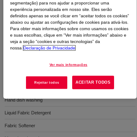
segmentação) para nos ajudar a proporcionar uma
experiência personalizada em nosso site. Eles serão
O que é
EcoSense™ NS 806 Surfactant
?
definidos apenas se você clicar em “aceitar todos os cookies”
abaixo ou ajustar as configurações de cookies para ativá-los.
High performance nonionic surfactants for Homecare
Para obter mais informações sobre como usamos os cookies
e suas escolhas, clique em “Ver mais informações” abaixo e
Cleaning are designed for homecare application. They
veja a seção “cookies e outras tecnologias” da
are biodegradable, low foaming nonionic surfactants with
nossa
Declaração de Privacidade
excellent wetting and emulsification performance.
Besides, they have low pour point and narrow gel ranges
which facilitate the formulation design and production.
Ver mais informações
ACEITAR TODOS
Rejeitar todos
Usos
Hand dish washing
Liquid Fabric Detergent
Fabric Softener