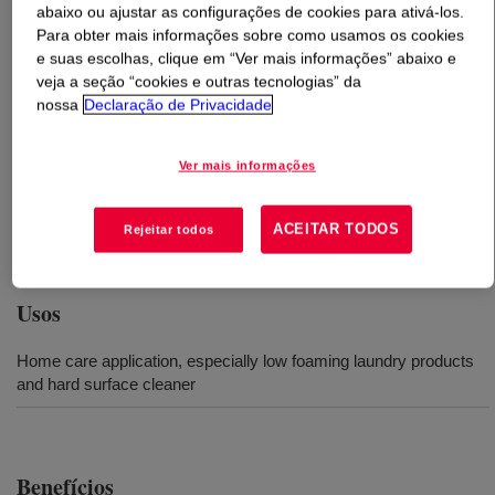
abaixo ou ajustar as configurações de cookies para ativá-los.
Para obter mais informações sobre como usamos os cookies
O que é
EcoSense™ NS 669 Surfactant
?
e suas escolhas, clique em “Ver mais informações” abaixo e
veja a seção “cookies e outras tecnologias” da
Designed for Home Care applications, especially low
nossa
Declaração de Privacidade
foaming laundry products and hard surface cleaner. It is
biodegradable nonionic surfactant that meets most
Ver mais informações
environmental and handling safety standards worldwide,
while offering excellent performance and economics
ACEITAR TODOS
Rejeitar todos
across a wide range of parameters.
Usos
Home care application, especially low foaming laundry products
and hard surface cleaner
Benefícios