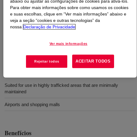
abaixo ou ajustar as configurações de cookies para ativá-los.
Para obter mais informações sobre como usamos os cookies
O que é
DURAPLUS™ 2 Polymer
?
e suas escolhas, clique em “Ver mais informações” abaixo e
veja a seção “cookies e outras tecnologias” da
nossa
Declaração de Privacidade
A distinct, modified acrylic, low odor, floor polish polymer
that utilizes mixed-metal crosslinking technology to
produce polishes that combine excellent gloss and gloss
Ver mais informações
retention with the new industry standard for durability.
ACEITAR TODOS
Rejeitar todos
Usos
Suited for use in highly trafficked areas that are minimally
maintained
Airports and shopping malls
Benefícios