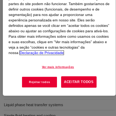
partes do site podem não funcionar. Também gostaríamos de
definir outros cookies (funcionais, de desempenho e de
O que é
DOWTHERM™ RP Heat Transfer Fluid
?
segmentação) para nos ajudar a proporcionar uma
experiência personalizada em nosso site. Eles serão
A synthetic organic heat transfer fluid made of a high
definidos apenas se você clicar em “aceitar todos os cookies”
purity diaryl alkyl, that provides excellent performance in
abaixo ou ajustar as configurações de cookies para ativá-los.
Para obter mais informações sobre como usamos os cookies
liquid phase heat transfer systems operating between
e suas escolhas, clique em “Ver mais informações” abaixo e
-4°F and 660°F (-20°C to 350°C).
veja a seção “cookies e outras tecnologias” da
nossa
Declaração de Privacidade
Usos
Ver mais informações
For thermally demanding applications and where long fluid life and
extended maintenance intervals are desired. Also suitable for
ACEITAR TODOS
Rejeitar todos
single fluid process heating and cooling.
Indirect heat
Liquid phase heat transfer systems
Single fluid heating and cooling