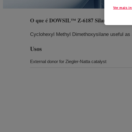
Ver mais i
O que é
DOWSIL™ Z-6187 Silane
?
Cyclohexyl Methyl Dimethoxysilane useful as a
Usos
External donor for Ziegler-Natta catalyst