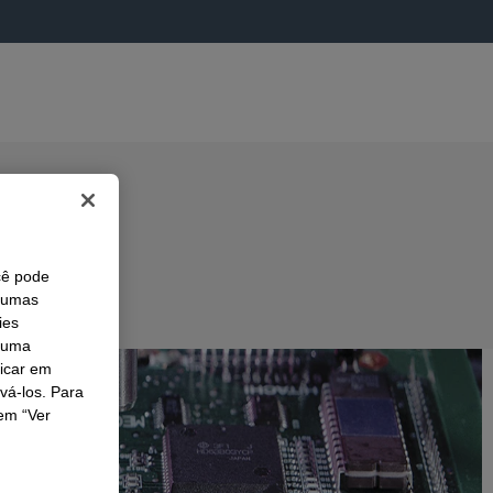
cê pode
lgumas
ies
r uma
licar em
ivá-los. Para
em “Ver