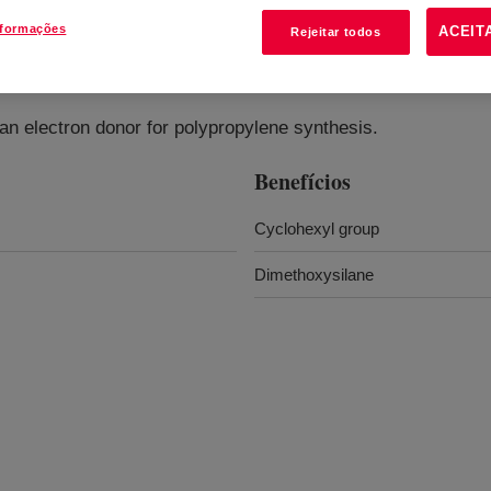
nformações
ACEIT
Rejeitar todos
n electron donor for polypropylene synthesis.
Benefícios
Cyclohexyl group
Dimethoxysilane