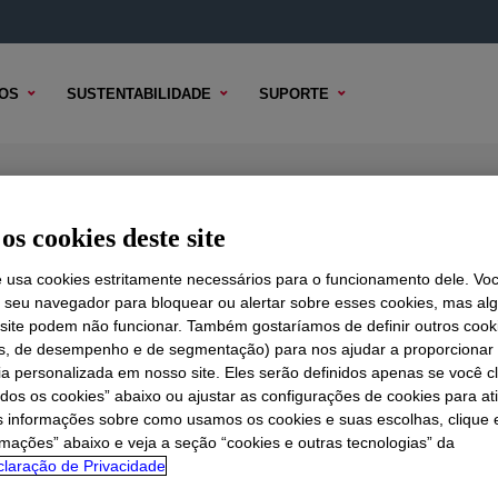
OS
SUSTENTABILIDADE
SUPORTE
os cookies deste site
e usa cookies estritamente necessários para o funcionamento dele. Vo
r seu navegador para bloquear ou alertar sobre esses cookies, mas a
 TÉCNICO
 site podem não funcionar. Também gostaríamos de definir outros cook
OPÇÕES DE AMOSTRA
OPÇÕES DE COMPRA
is, de desempenho e de segmentação) para nos ajudar a proporciona
ia personalizada em nosso site. Eles serão definidos apenas se você c
odos os cookies” abaixo ou ajustar as configurações de cookies para at
s informações sobre como usamos os cookies e suas escolhas, clique 
rmações” abaixo e veja a seção “cookies e outras tecnologias” da
laração de Privacidade