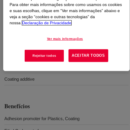
Para obter mais informações sobre como usamos os cookies
e suas escolhas, clique em “Ver mais informações” abaixo e
O que é
DOWSIL™ Z-6119 Silane
?
veja a seção “cookies e outras tecnologias” da
nossa
Declaração de Privacidade
Ureido Propyl Trialkoxysilane is an alcohol solution and
is 45-55% solid.
Ver mais informações
Usos
ACEITAR TODOS
Rejeitar todos
Plastic additive
Coating additive
Benefícios
Adhesion promoter for Plastics, Coating