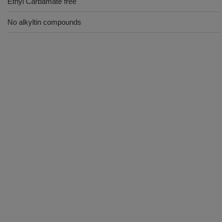
Ethyl Carbamate free
No alkyltin compounds