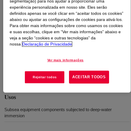
segmentação) para nos ajudar a proporcionar uma
experiência personalizada em nosso site. Eles serão
O que é
DOWSIL™ XTI-1003 RTV Silicone Rubber
definidos apenas se você clicar em “aceitar todos os cookies”
Insulation
?
abaixo ou ajustar as configurações de cookies para ativá-los.
Para obter mais informações sobre como usamos os cookies
e suas escolhas, clique em “Ver mais informações” abaixo e
Borracha de silicone bicomponente para uso como
veja a seção “cookies e outras tecnologias” da
isolante flexível em equipamentos submarinos de
nossa
Declaração de Privacidade
produção de energia. Material de cura à temperatura
ambiente por meio de uma reação de adição em
Ver mais informações
espessura ilimitada, independentemente da configuração
ou do grau de confinamento da peça. Preserva excelente
estabilidade, mesmo em condições extremas.
ACEITAR TODOS
Rejeitar todos
Usos
Subsea equipment components subjected to deep-water
immersion