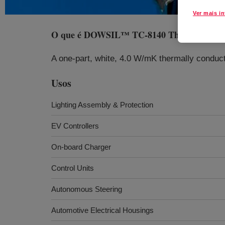
Ver mais i
O que é
DOWSIL™ TC-8140 Thermal Cond
A one-part, white, 4.0 W/mK thermally conducti
Usos
Lighting Assembly & Protection
EV Controllers
On-board Charger
Control Units
Autonomous Steering
Automotive Electrical Housings