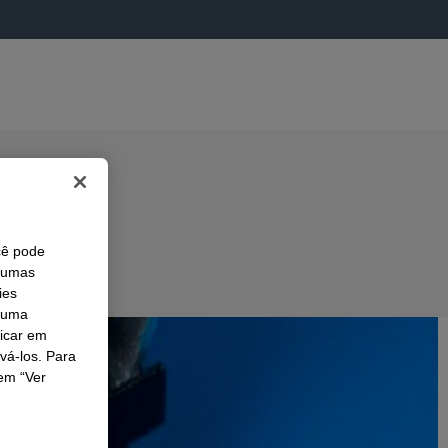
cê pode
lgumas
ies
r uma
licar em
ivá-los. Para
em “Ver