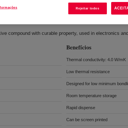
nformações
ACEIT
Rejeitar todos
uctive Compound
?
ve compound with curable property, used in electronics and 
Benefícios
Thermal conductivity: 4.0 W/mK
Low thermal resistance
Designed for low minimum bondli
Room temperature storage
Rapid dispense
Can be screen printed