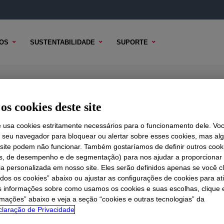
OS
SUSTENTABILIDADE
SUPORTE
l Conductive Compound
os cookies deste site
e usa cookies estritamente necessários para o funcionamento dele. Vo
r seu navegador para bloquear ou alertar sobre esses cookies, mas a
 TÉCNICO
 site podem não funcionar. Também gostaríamos de definir outros cook
OPÇÕES DE AMOSTRA
OPÇÕES DE COMPRA
is, de desempenho e de segmentação) para nos ajudar a proporciona
ia personalizada em nosso site. Eles serão definidos apenas se você c
odos os cookies” abaixo ou ajustar as configurações de cookies para at
s informações sobre como usamos os cookies e suas escolhas, clique 
rmações” abaixo e veja a seção “cookies e outras tecnologias” da
laração de Privacidade