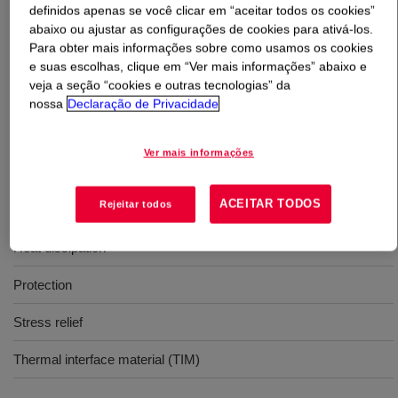
definidos apenas se você clicar em “aceitar todos os cookies”
abaixo ou ajustar as configurações de cookies para ativá-los.
O que é
DOWSIL™ TC-6020 Thermally Conductive
Para obter mais informações sobre como usamos os cookies
Encapsulant
?
e suas escolhas, clique em “Ver mais informações” abaixo e
veja a seção “cookies e outras tecnologias” da
nossa
Declaração de Privacidade
Material de borracha de silicone bicomponente destinado
a uso na fabricação de módulos e produtos elétricos e
eletrônicos.
Ver mais informações
Usos
ACEITAR TODOS
Rejeitar todos
Heat dissipation
Protection
Stress relief
Thermal interface material (TIM)