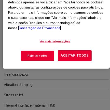
definidos apenas se você clicar em “aceitar todos os cookies”
abaixo ou ajustar as configurações de cookies para ativá-los.
O que é
DOWSIL™ TC-5351 Thermally Conductive
Para obter mais informações sobre como usamos os cookies
Compound
?
e suas escolhas, clique em “Ver mais informações” abaixo e
veja a seção “cookies e outras tecnologias” da
nossa
Declaração de Privacidade
Adequado para uso como um material termicamente
condutivo em eletrônicos de potência. É um composto
termicamente condutivo sem cura, cinza,
Ver mais informações
monocomponente.
ACEITAR TODOS
Rejeitar todos
Usos
Heat dissipation
Vibration damping
Stress relief
Thermal interface material (TIM)