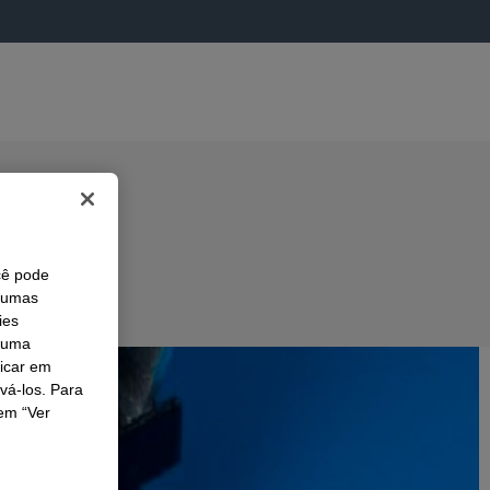
cê pode
lgumas
ies
r uma
licar em
ivá-los. Para
em “Ver