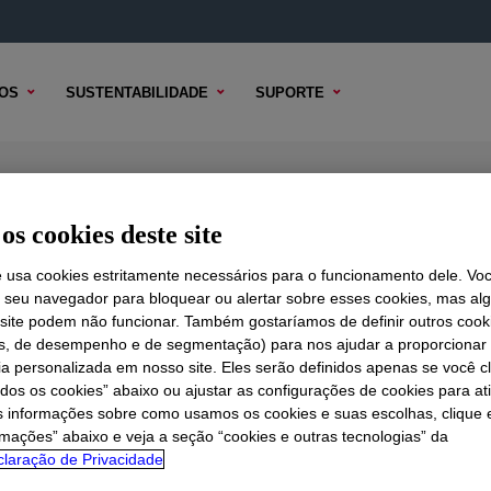
OS
SUSTENTABILIDADE
SUPORTE
e-workable Thermal Gel
os cookies deste site
e usa cookies estritamente necessários para o funcionamento dele. Vo
r seu navegador para bloquear ou alertar sobre esses cookies, mas a
 TÉCNICO
 site podem não funcionar. Também gostaríamos de definir outros cook
OPÇÕES DE AMOSTRA
OPÇÕES DE COMPRA
is, de desempenho e de segmentação) para nos ajudar a proporciona
ia personalizada em nosso site. Eles serão definidos apenas se você c
odos os cookies” abaixo ou ajustar as configurações de cookies para at
s informações sobre como usamos os cookies e suas escolhas, clique 
rmações” abaixo e veja a seção “cookies e outras tecnologias” da
laração de Privacidade