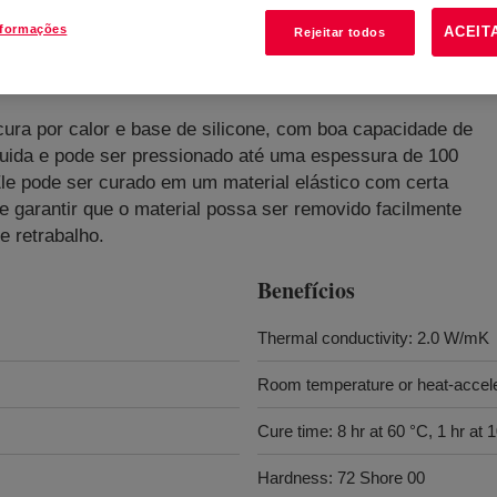
nformações
ACEIT
Rejeitar todos
hermal Gel
?
ra por calor e base de silicone, com boa capacidade de
luida e pode ser pressionado até uma espessura de 100
le pode ser curado em um material elástico com certa
e garantir que o material possa ser removido facilmente
 retrabalho.
Benefícios
Thermal conductivity: 2.0 W/mK
Room temperature or heat-accel
Cure time: 8 hr at 60 °C, 1 hr at 
Hardness: 72 Shore 00