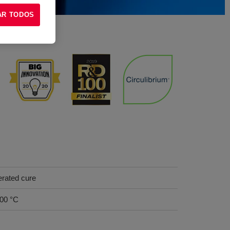
AR TODOS
erated cure
100 °C