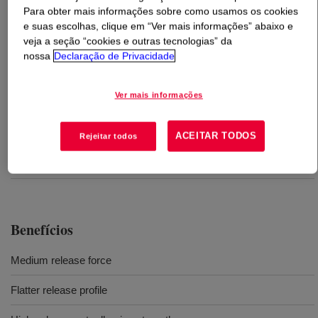
Para obter mais informações sobre como usamos os cookies
e suas escolhas, clique em “Ver mais informações” abaixo e
O que é
DOWSIL™ SRX 345 Paper Coating
?
veja a seção “cookies e outras tecnologias” da
nossa
Declaração de Privacidade
Solvent-based silicone release coating with middle
release force.
Ver mais informações
Usos
ACEITAR TODOS
Rejeitar todos
Solvent-based silicone release coating
Benefícios
Medium release force
Flatter release profile